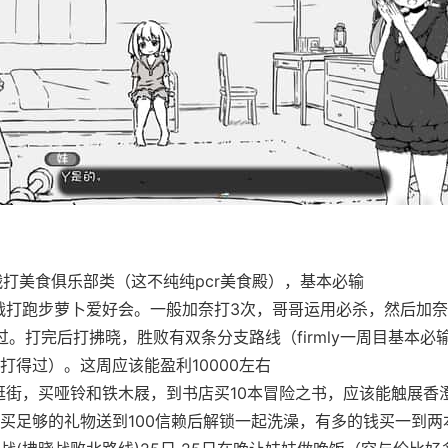
流战打美食俱乐部类（这不纯纯pcr美食殿），基本必输
流战打跑步萝卜爱好会。一般加奈打3次，哥哥运用必杀，然后加
过。打完后打拂晓，胜败有双条分支路线（firmly一周目基本必
打得过）。这周应该能盈利10000左右
离逛街，买哑铃和铁木屐，到书店买10本冒险之书，应该能触展香
买足够的礼物送到100信赖后解锁一起洗澡，有多的钱买一到两