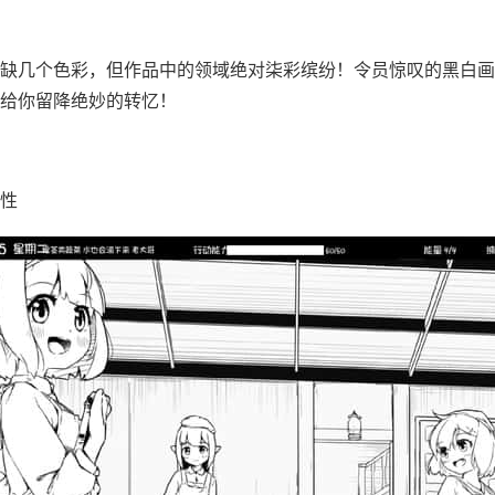
缺几个色彩，但作品中的领域绝对柒彩缤纷！令员惊叹的黑白画
给你留降绝妙的转忆！
性