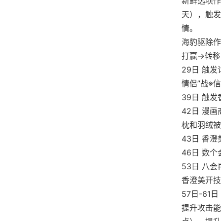
新鲜选项作
天），触发
情。
海豹驱除作
打赢→转移
29日 触发
情侣”战※信
39日 触
42日 漫
枕和羽绒被
43日 香
46日 数
53日 八
香澄美开技
57日-6
提升攻击能