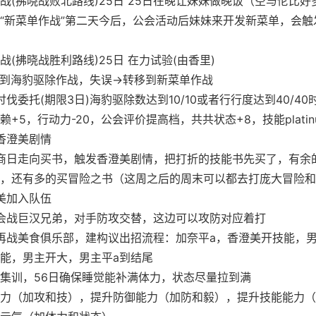
战(拂晓战败北路线)25日 25日在晚让妹妹做晚饭（空与伦比好
“新菜单作战”第二天今后，公会活动后妹妹来开发新菜单，会触
战(拂晓战胜利路线)25日 在力试验(由香里)
到海豹驱除作战，失误→转移到新菜单作战
讨伐委托(期限3日)海豹驱除数达到10/10或者行行度达到40/40
赖+5，行动力-20，公会评价提高档，共共状态+8，技能platinu
发香澄美剧情
画商日走向买书，触发香澄美剧情，把打折的技能书先买了，有余
，还有多的买冒险之书（这周之后的周末可以都去打庞大冒险和
澄美加入队伍
个会战巨汉兄弟，对手防攻交替，这边可以攻防对应着打
会再战美食俱乐部，建构议出招流程：加奈平a，香澄美开技能，
能，男主开大，男主平a到结尾
1日 集训，56日确保睡觉能补满体力，状态尽量拉到满
力（加攻和技），提升防御能力（加防和毅），提升技能能力（