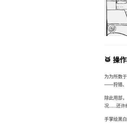
🥁 操
为为所数于
——狩猎、
除此用部，
况……还许
手掌绘黑白