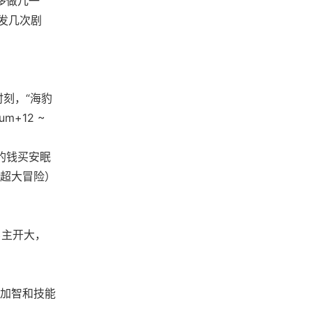
多做几一
发几次剧
时刻，“海豹
m+12 ~
的钱买安眠
超大冒险）
男主开大，
加智和技能