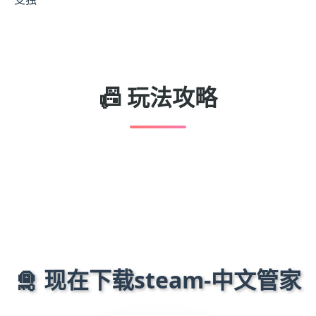
📠 玩法攻略
🛅 现在下载steam-中文管家