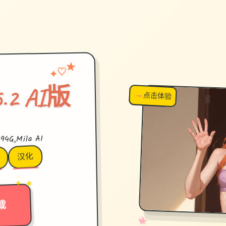
♡
★
✦
.2 AI版
→
↗
点击体验
超棒！
4G,Mila AI
汉化
→
✦ ★
载
✧
♡
★
♥