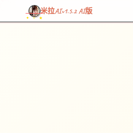
~~~
★
♡
✦
✧
♥
~
→
↗
米拉AIv1.5.2 AI版
✦ ✧ ★