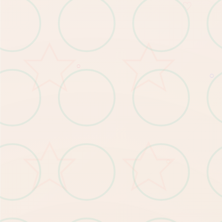
♡
○
○
○