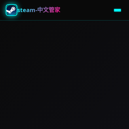
steam-中文管家